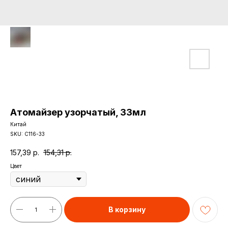
Атомайзер узорчатый, 33мл
Китай
SKU:
С116-33
157,39
р.
154,31
р.
Цвет
В корзину