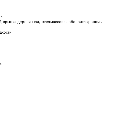
ик
й, крышка деревянная, пластмассовая оболочка крышки и
дкости
л.