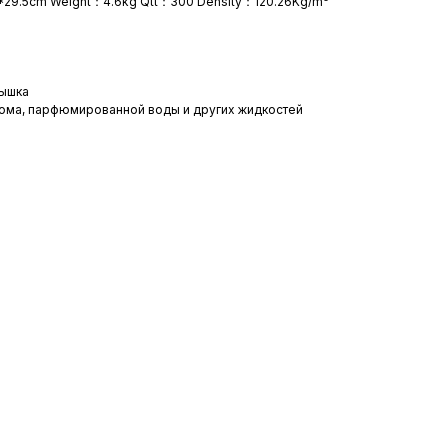
5*29.5cm Weight：4.6kg Qtt：300 Density：120.26Kg/m³
рышка
фюма, парфюмированной воды и других жидкостей