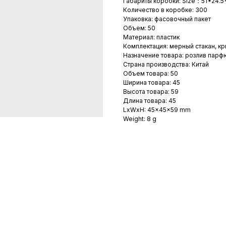
Габариты коробки: Size：51*24.
Количество в коробке: 300
Упаковка: фасовочный пакет
Объем: 50
Материал: пластик
Комплектация: мерный стакан, к
Назначение товара: розлив пар
Страна производства: Китай
Объем товара: 50
Ширина товара: 45
Высота товара: 59
Длина товара: 45
LxWxH: 45x45x59 mm
Weight: 8 g