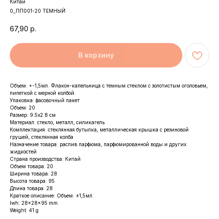
Китай
0_ПП001-20 ТЕМНЫЙ
67,90
р.
В корзину
Объем: +-1,5мл. Флакон-капельница с темным стеклом с золотистым оголовьем,
пипеткой с мерной колбой.
Упаковка: фасовочный пакет
Объем: 20
Размер: 9.5х2.8 см
Материал: стекло, металл, силикагель
Комплектация: стеклянная бутылка, металлическая крышка с резиновой
грушей, стеклянная колба
Назначение товара: распив парфюма, парфюмированной воды и других
жидкостей
Страна производства: Китай
Объем товара: 20
Ширина товара: 28
Высота товара: 95
Длина товара: 28
Краткое описание: Объем: ±1,5мл.
lwh: 28x28x95 mm
Weight: 41 g