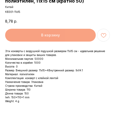
полиэтилен, 11х15 см (кратно 50)
Китай
КВ301-11х15
8,78
р.
В корзину
Эти конверты с воздушной подушкой размером 11х15 см - идеальное решение
для упаковки и защиты ваших товаров.
Минимальная партия: 50000
Количество в коробке: 1000
Высота: 0
Размер: Внешний размер: 11х15+4Внутренний размер: 9х14.1
Материал: полиэтилен
Комплектация: конверт с клейкой лентой
Назначение товара: Упаковка
Страна производства: Китай
Ширина товара: 110
Длина товара: 150
lwh: 150x110x1 mm
Weight: 4 g