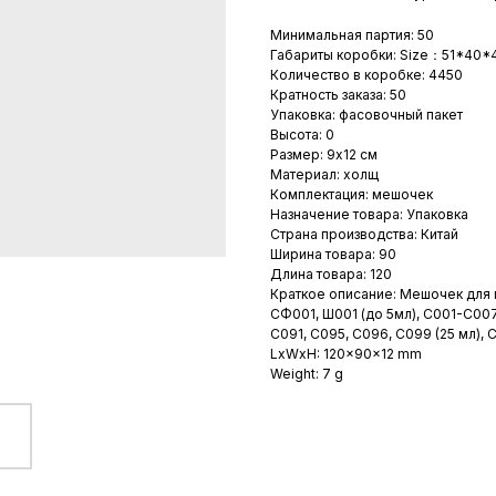
Минимальная партия: 50
Габариты коробки: Size：51*40*4
Количество в коробке: 4450
Кратность заказа: 50
Упаковка: фасовочный пакет
Высота: 0
Размер: 9х12 см
Материал: холщ
Комплектация: мешочек
Назначение товара: Упаковка
Страна производства: Китай
Ширина товара: 90
Длина товара: 120
Краткое описание: Мешочек для 
СФ001, Ш001 (до 5мл), С001-С007
С091, С095, С096, С099 (25 мл), С
LxWxH: 120x90x12 mm
Weight: 7 g