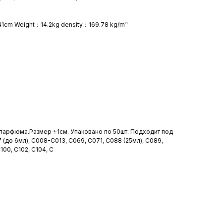
1cm Weight：14.2kg density：169.78 kg/m³
парфюма.Размер ±1см. Упаковано по 50шт. Подходит под
 (до 6мл), С008-С013, С069, С071, С088 (25мл), С089,
100, С102, С104, С