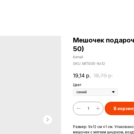
Мешочек подарочн
50)
Китай
SKU:
МП005-9х12
19,14
р.
18,79
р.
Цвет
В корзин
Размер: 9х12 см ±1 см. Упакован
мешочек с мягким шнурком, возд