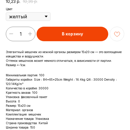
10,23
р.
10,36
р.
Цвет
В корзину
Элегантный мешочек из нежной органзы размером 15x20 см — это воплощение
изящества и воздушности.
Оттенок мешочков может немного отличаться, в зависимости от партии.
Размер +-1см.
Минимальная партия: 100
Габариты коробки: Size：84*65*25cm Weight：16.4kg Qtt：30000 Density：
120.14Kg/m³
Количество в коробке: 30000
Кратность заказа: 100
Упаковка: фасовочный пакет
Высота: 0
Размер: 15х20 см
Материал: органза
Комплектация: мешочек
Назначение товара: Упаковка
Страна производства: Китай
Ширина товара: 150