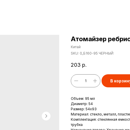
Атомайзер ребрис
Китай
SKU:
0_Б160-95 ЧЕРНЫЙ
203
р.
В корзин
Объем: 95 мл
Диаметр: 54
Размер: 54x93
Материал: стекло, металл, пласти
Комплектация: стеклянная емкост
трубка
Назначение товара: Хранение жи