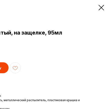
тый, на защелке, 95мл
у
к
ь, металлический распылитель, пластиковая крышка и
дкости