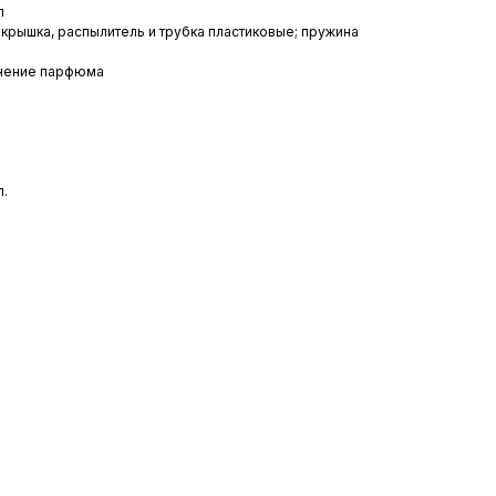
л
 крышка, распылитель и трубка пластиковые; пружина
анение парфюма
л.