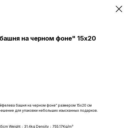
башня на черном фоне" 15х20
Эйфелева башня на черном фоне" размером 15x20 см
решение для упаковки небольших изысканных подарков.
45cm Weight：31.4kg Density：755.17Kg/m³