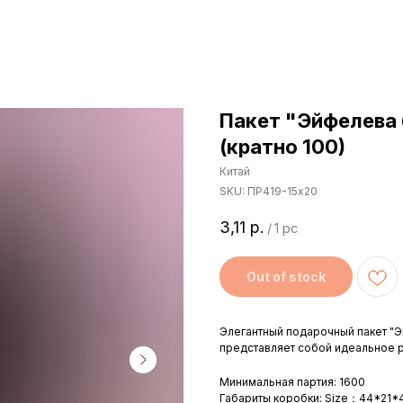
Пакет "Эйфелева 
(кратно 100)
Китай
SKU:
ПР419-15х20
3,11
р.
/
1 pc
Out of stock
Элегантный подарочный пакет "
представляет собой идеальное 
Минимальная партия: 1600
Габариты коробки: Size：44*21*