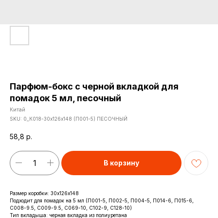
Парфюм-бокс с черной вкладкой для
помадок 5 мл, песочный
Китай
SKU:
0_К018-30х126х148 (П001-5) ПЕСОЧНЫЙ
58,8
р.
В корзину
Размер коробки: 30х126х148
Подходит для помадок на 5 мл (П001-5, П002-5, П004-5, П014-6, П015-6,
С008-9.5, С009-9.5, С069-10, С102-9, С128-10)
Тип вкладыша: черная вкладка из полиуретана