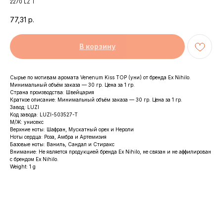
2270 LZ T
77,31
р.
В корзину
Сырье по мотивам аромата Venenum Kiss TOP (уни) от бренда Ex Nihilo.
Минимальный объём заказа — 30 гр. Цена за 1 гр.
Страна производства: Швейцария
Краткое описание: Минимальный объём заказа — 30 гр. Цена за 1 гр.
Завод: LUZI
Код завода: LUZI-503527-T
М/Ж: унисекс
Верхние ноты: Шафран, Мускатный орех и Нероли
Ноты сердца: Роза, Амбра и Артемизия
Базовые ноты: Ваниль, Сандал и Стиракс
Внимание: Не является продукцией бренда Ex Nihilo, не связан и не аффилирован
с брендом Ex Nihilo.
Weight: 1 g