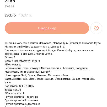
3165
3165 SZ
28,15
р.
46,37
р.
В корзину
Сырье по мотивам аромата Montabaco Intensivo (уни) от бренда Ormonde Jayne.
Минимальный объём заказа — 30 гр. Цена за 1 гр.
Внимание: Не является продукцией бренда Ormonde Jayne, не связан и не
аффилирован с брендом Ormonde Jayne.
Объем: 1
Страна производства: Турция
М/Ж: унисекс
Верхние ноты: Горный воздух, Масло апельсина, Бергамот, Кардамон,
Можжевельник и Мускатный шалфей
Ноты сердца: Чай, Гедион, Фиалка, Магнолия и Роза
Базовые ноты: Iso E Super, Табак, Замша, Серая амбра, Сандал, Мох и Бобы
тонка
Код завода: SELUZ-3165
Завод: SELUZ
Объем товара: 1
Группа аромата 1: табачные
Группа аромата 2: кожаные
Группа аромата 3: древесные