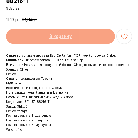
88216-T
9050 SZ T
11,13
р.
18,34
р.
В корзину
Сырье по мотивам аромата Eau De Parfum TOP (жен) от бренда Chloe.
Минимальный объём заказа — 30 гр. Цена за 1 гр.
Внимание: Не является продукцией бренда Chloe, не связан и не аффилирован с
брендом Chloe.
Объем: 1
Страна производства: Турция
М/Ж: жен.
Верхние ноты: Пион, Личи и Фрезия
Ноты сердца: Роза, Ландыш и Магнолия
Базовые ноты: Вирджинский кедр и Амбра
Код завода: SELUZ-88216-T
Завод: SELUZ
Объем товара: 1
Группа аромата 1: цветочные
Группа аромата 2: пудровые
Группа аромата 3: мускусные
Weight: 1 g