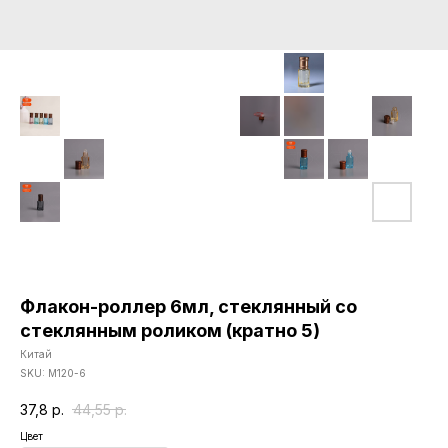
Флакон-роллер 6мл, стеклянный со
стеклянным роликом (кратно 5)
Китай
SKU:
М120-6
37,8
р.
44,55
р.
Цвет