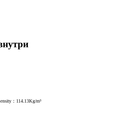
 внутри
ensity：114.13Kg/m³