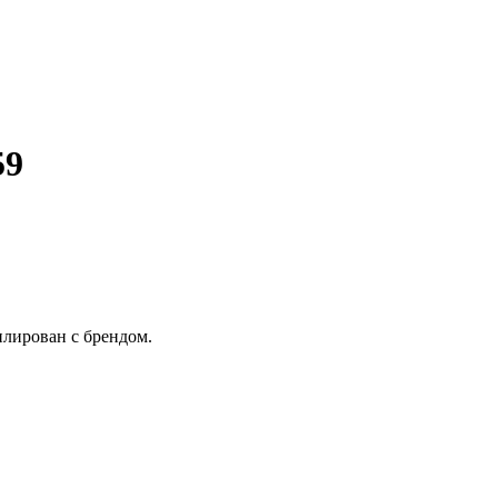
59
илирован с брендом.