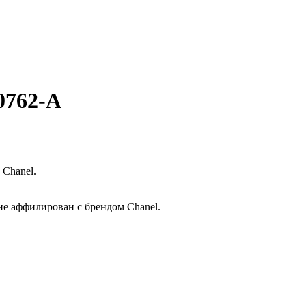
0762-A
 Chanel.
 не аффилирован с брендом Chanel.