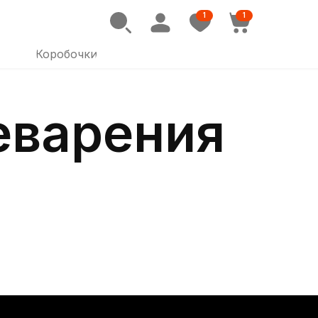
1
1
Коробочки
еварения