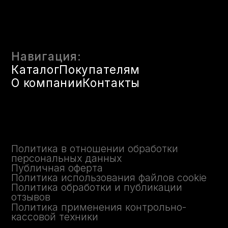
Политика обработки и публикации
отзывов
Политика применения контрольно-
кассовой техники
© 2025 FLX. Флаконы оптом
Казань. Все права защищены.
ИП Гибадуллин Ришат Мударисович
ОГРНИП 313167509900020
1
1
ИНН 161201708050