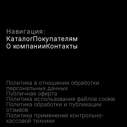
Политика обработки и публикации
отзывов
Политика применения контрольно-
кассовой техники
© 2025 FLX. Флаконы оптом
Казань. Все права защищены.
ИП Гибадуллин Ришат Мударисович
ОГРНИП 313167509900020
1
1
ИНН 161201708050