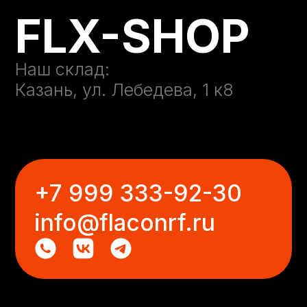
ИП Гибадуллин Ришат Мударисович
ОГРНИП 313167509900020
1
1
ИНН 161201708050