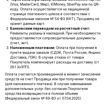
(Visa, MasterCard, Мир), ЮMoney, SberPay или по QR-
коду. Оплата осуществляется на защищенной
странице платежного шлюза в соответствии с
Федеральным законом № 54-ФЗ (ККТ). Продавец не
хранит данные карт.
Банковским переводом на расчетный счет:
Реквизиты указаны в накладной. При необходимости
FLX-SHOP
предоставляются сопроводительные документы
(счет, акт).
Наложенным платежом:
Оплата при получении в
Наш склад:
пункте выдачи заказов (СДЭК, Почта России, Яндекс
Казань, ул. Лебедева, 1 к8
Доставка, ПЭК). В случае отказа от товара
Покупатель компенсирует расходы на доставку (ст.
26.1 ЗоЗПП).
Оплата считается произведенной в момент зачисления
+7 999 333-92-30
средств на счет Продавца или при получении товара
(для наложенного платежа). В случае навязывания
info@flaconrf.ru
дополнительных услуг без согласия Покупателя
средства возвращаются в полном объеме
(Федеральный закон № 69-ФЗ от 07.04.2025).