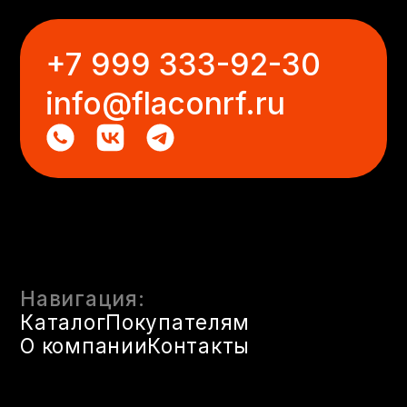
О компании
Контакты
Политика в отношении обработки
персональных данных
Публичная оферта
Политика использования файлов cookie
Политика обработки и публикации
отзывов
Политика применения контрольно-
кассовой техники
© 2025 FLX. Флаконы оптом
Казань. Все права защищены.
ИП Гибадуллин Ришат Мударисович
ОГРНИП 313167509900020
1
1
ИНН 161201708050