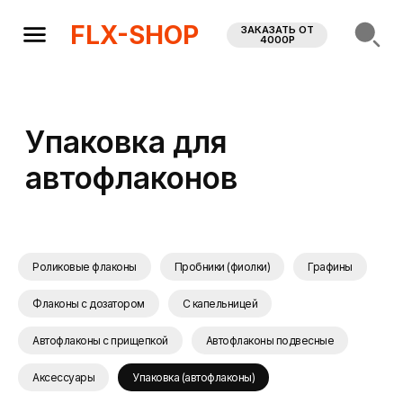
FLX-SHOP
ЗАКАЗАТЬ ОТ
4000Р
Упаковка для
автофлаконов
Роликовые флаконы
Пробники (фиолки)
Графины
Флаконы с дозатором
С капельницей
Найдите быстрее —
используйте фильтры
Автофлаконы с прищепкой
Автофлаконы подвесные
Аксессуары
Упаковка (автофлаконы)