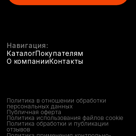
Публичная оферта
Политика использования файлов cookie
Политика обработки и публикации
отзывов
Политика применения контрольно-
кассовой техники
© 2025 FLX. Флаконы оптом
Казань. Все права защищены.
ИП Гибадуллин Ришат Мударисович
ОГРНИП 313167509900020
1
1
ИНН 161201708050